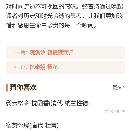
对时间流逝不可挽回的感叹。整首诗通过唤起
读者对历史和时光流逝的思考，让我们更加珍
惜和感恩生命中珍贵的每一个瞬间。
浣溪沙·初夏夜饮归
上一篇：
忆秦娥·杨花
下一篇：
猜你喜欢
更多
鬓云松令·枕函香(清代-纳兰性德)
2023-06-28
宿赞公房(唐代-杜甫)