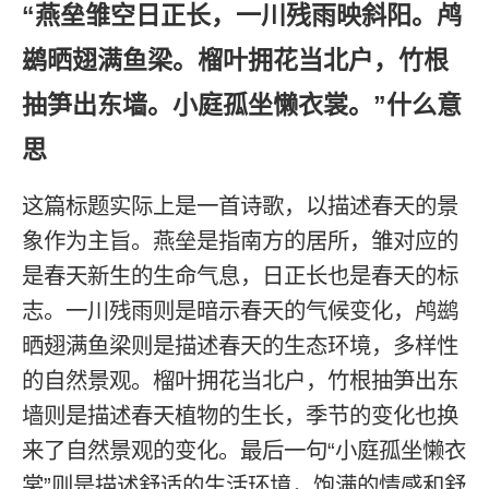
“燕垒雏空日正长，一川残雨映斜阳。鸬
鹚晒翅满鱼梁。榴叶拥花当北户，竹根
抽笋出东墙。小庭孤坐懒衣裳。”什么意
思
这篇标题实际上是一首诗歌，以描述春天的景
象作为主旨。燕垒是指南方的居所，雏对应的
是春天新生的生命气息，日正长也是春天的标
志。一川残雨则是暗示春天的气候变化，鸬鹚
晒翅满鱼梁则是描述春天的生态环境，多样性
的自然景观。榴叶拥花当北户，竹根抽笋出东
墙则是描述春天植物的生长，季节的变化也换
来了自然景观的变化。最后一句“小庭孤坐懒衣
裳”则是描述舒适的生活环境，饱满的情感和舒