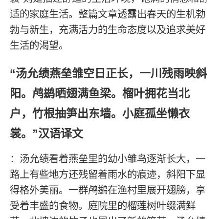
适的家庭生活。整篇文章透露出春天的生机勃
勃与新生，充满活力的生命态度以及追求美好
生活的渴望。
“汤允绩燕垒雏空日正长，一川残雨映斜
阳。鸬鹚晒翅满鱼梁。榴叶拥花当北
户，竹根抽笋出东墙。小庭孤坐懒衣
裳。”汉语译文
：汤允绩看着燕垒里的幼小雏鸟逐渐长大，一
路上有些地方还残留着雨水的痕迹，斜阳下显
得格外美丽。一群鸬鹚在渔村里展开翅膀，享
受着丰盛的食物。庭院里的榴莲树叶缀满鲜