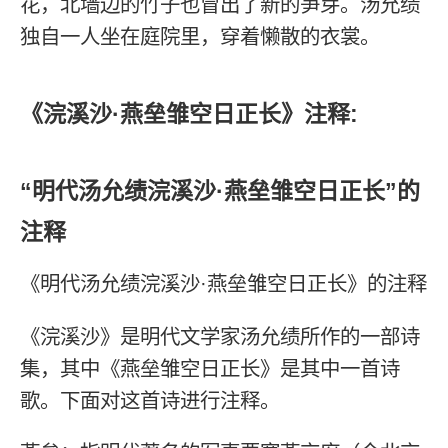
花，北墙边的竹子也冒出了新的笋芽。汤允绩
独自一人坐在庭院里，穿着懒散的衣裳。
《浣溪沙·燕垒雏空日正长》注释:
“明代汤允绩浣溪沙·燕垒雏空日正长”的
注释
《明代汤允绩浣溪沙·燕垒雏空日正长》的注释
《浣溪沙》是明代文学家汤允绩所作的一部诗
集，其中《燕垒雏空日正长》是其中一首诗
歌。下面对这首诗进行注释。