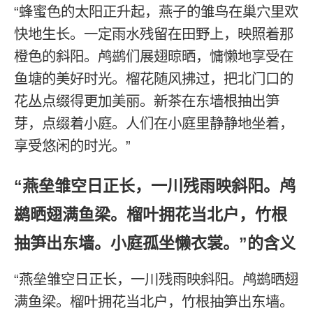
“蜂蜜色的太阳正升起，燕子的雏鸟在巢穴里欢
快地生长。一定雨水残留在田野上，映照着那
橙色的斜阳。鸬鹚们展翅晾晒，慵懒地享受在
鱼塘的美好时光。榴花随风拂过，把北门口的
花丛点缀得更加美丽。新茶在东墙根抽出笋
芽，点缀着小庭。人们在小庭里静静地坐着，
享受悠闲的时光。”
“燕垒雏空日正长，一川残雨映斜阳。鸬
鹚晒翅满鱼梁。榴叶拥花当北户，竹根
抽笋出东墙。小庭孤坐懒衣裳。”的含义
“燕垒雏空日正长，一川残雨映斜阳。鸬鹚晒翅
满鱼梁。榴叶拥花当北户，竹根抽笋出东墙。