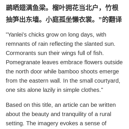
鹚晒翅满鱼梁。榴叶拥花当北户，竹根
抽笋出东墙。小庭孤坐懒衣裳。”的翻译
"Yanlei's chicks grow on long days, with
remnants of rain reflecting the slanted sun.
Cormorants sun their wings full of fish.
Pomegranate leaves embrace flowers outside
the north door while bamboo shoots emerge
from the eastern wall. In the small courtyard,
one sits alone lazily in simple clothes."
Based on this title, an article can be written
about the beauty and tranquility of a rural
setting. The imagery evokes a sense of