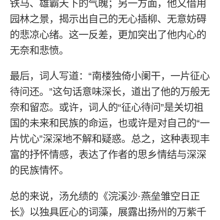
铁马、雄霸天下的气魄；另一方面，他又借用
园林之景，揭示出自己的无心插柳、无意妨碍
的悲凉心绪。这一反差，更加突出了他内心的
无奈和悲愤。
最后，词人写道：“南楼独倚小阑干，一片征心
待问还。”这句话意味深长，道出了他的万般无
奈和留恋。或许，词人的“征心待问”是关切祖
国的未来和民族的命运，也或许是对自己的“一
片忧心”深深地不解和疑惑。总之，这种表现丰
富的抒怀情感，表达了作者的思乡情结与深深
的民族情怀。
总的来说，汤允绩的《浣溪沙·燕垒雏空日正
长》以独具匠心的词藻，展露出扬州的万紫千