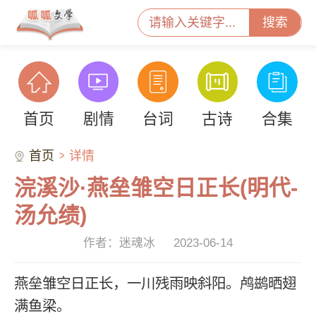
搜索
首页
剧情
台词
古诗
合集
首页
详情
浣溪沙·燕垒雏空日正长(明代-
汤允绩)
作者：迷魂冰
2023-06-14
燕垒雏空日正长，一川残雨映斜阳。鸬鹚晒翅
满鱼梁。