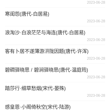
2023-06-28
寒闺怨(唐代-白居易)
2023-06-28
浪淘沙·白浪茫茫与海连(唐代-白居易)
2023-06-28
客有卜居不遂薄游汧陇因题(唐代-许浑)
2023-06-28
碧磵驿晓思 / 碧涧驿晓思(唐代-温庭筠)
2023-06-28
踏莎行·细草愁烟(宋代-晏殊)
2023-06-28
感皇恩·小阁倚秋空(宋代-陆游)