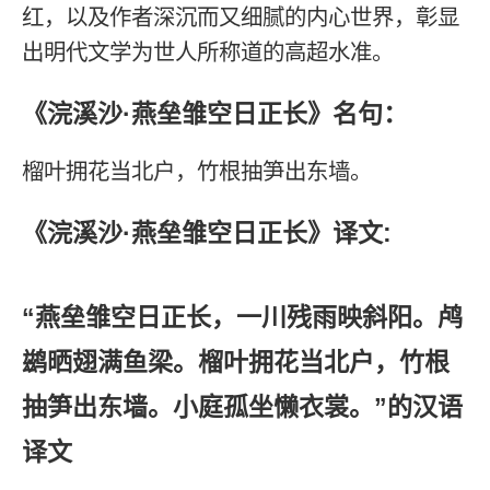
红，以及作者深沉而又细腻的内心世界，彰显
出明代文学为世人所称道的高超水准。
《浣溪沙·燕垒雏空日正长》名句：
榴叶拥花当北户，竹根抽笋出东墙。
《浣溪沙·燕垒雏空日正长》译文:
“燕垒雏空日正长，一川残雨映斜阳。鸬
鹚晒翅满鱼梁。榴叶拥花当北户，竹根
抽笋出东墙。小庭孤坐懒衣裳。”的汉语
译文