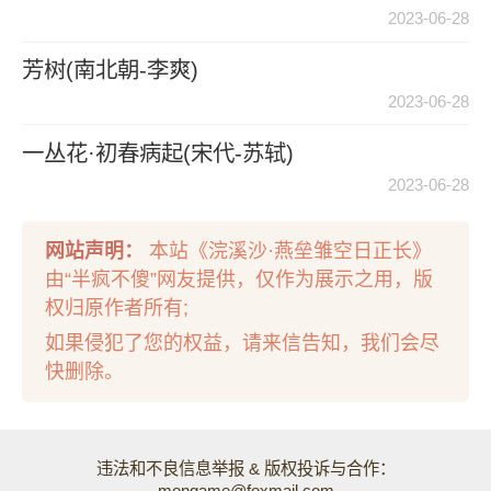
2023-06-28
芳树(南北朝-李爽)
2023-06-28
一丛花·初春病起(宋代-苏轼)
2023-06-28
网站声明：
本站《浣溪沙·燕垒雏空日正长》
由“半疯不傻”网友提供，仅作为展示之用，版
权归原作者所有;
如果侵犯了您的权益，请来信告知，我们会尽
快删除。
违法和不良信息举报 & 版权投诉与合作：
mongame@foxmail.com