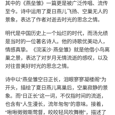
其中的《燕垒雏》一篇更是被广泛传唱、流传
至今。诗中运用了夏日燕儿飞扬、空巢无人的
景象，表达了作者对逝去时光的思念之情。
明代是中国历史上一个灿烂的时代，而汤允绩
是当时的一位著名诗人。他的诗歌优美动人，
情感真挚。《浣溪沙·燕垒雏》就是他借小鸟离
巢之景，表达了对岁月无情流逝的感叹，以及
对往昔美好时光的思念之情。
诗中以“燕垒雏空日正长，泪眼寥寥凝楼阁”为
开头，描绘了夏日燕儿离巢后，空巢寂静的景
象。而“日正长”这一词，不仅指时间的流逝，
也含有“人生漫长，流年匆匆”的意味。接着，
“啾啾徵徵嘶莺督，皎皎轻风吹舞榭”，描述了