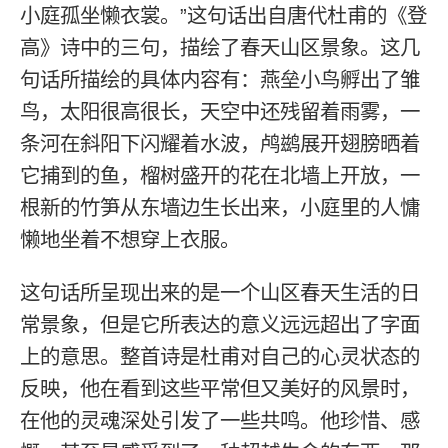
小庭孤坐懒衣裳。”这句话出自唐代杜甫的《登
高》诗中的三句，描绘了春天山区景象。这几
句话所描绘的具体内容有：燕垒小鸟孵出了雏
鸟，太阳很高很长，天空中还残留着雨雾，一
条河在斜阳下闪耀着水波，鸬鹚展开翅膀晒着
它捕到的鱼，榴树盛开的花在北墙上开放，一
根新的竹笋从东墙边生长出来，小庭里的人慵
懒地坐着不想穿上衣服。
这句话所呈现出来的是一个山区春天生活的日
常景象，但是它所表达的意义远远超出了字面
上的意思。整首诗是杜甫对自己的心灵状态的
反映，他在看到这些平常但又美好的风景时，
在他的灵魂深处引发了一些共鸣。他珍惜、感