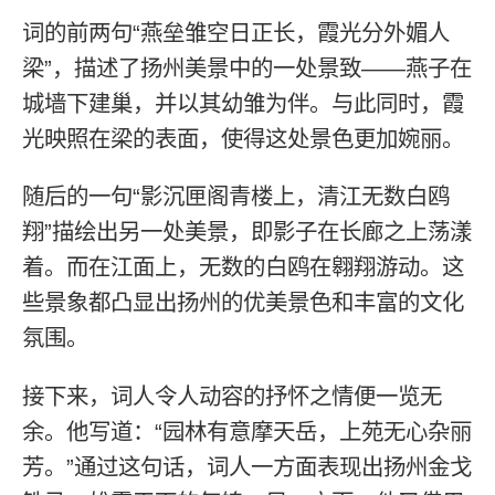
词的前两句“燕垒雏空日正长，霞光分外媚人
梁”，描述了扬州美景中的一处景致——燕子在
城墙下建巢，并以其幼雏为伴。与此同时，霞
光映照在梁的表面，使得这处景色更加婉丽。
随后的一句“影沉匣阁青楼上，清江无数白鸥
翔”描绘出另一处美景，即影子在长廊之上荡漾
着。而在江面上，无数的白鸥在翱翔游动。这
些景象都凸显出扬州的优美景色和丰富的文化
氛围。
接下来，词人令人动容的抒怀之情便一览无
余。他写道：“园林有意摩天岳，上苑无心杂丽
芳。”通过这句话，词人一方面表现出扬州金戈