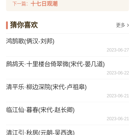
十七日观潮
下一篇：
猜你喜欢
更多
鸿鹄歌(俩汉-刘邦)
2023-06-27
鹧鸪天·十里楼台倚翠微(宋代-晏几道)
2023-06-22
清平乐·柳边深院(宋代-卢祖皋)
2023-06-21
临江仙·暮春(宋代-赵长卿)
2023-06-21
清江引·秋居(元朝-吴西逸)