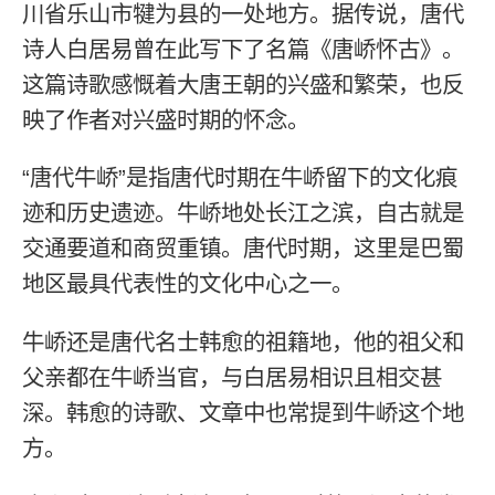
川省乐山市犍为县的一处地方。据传说，唐代
诗人白居易曾在此写下了名篇《唐峤怀古》。
这篇诗歌感慨着大唐王朝的兴盛和繁荣，也反
映了作者对兴盛时期的怀念。
“唐代牛峤”是指唐代时期在牛峤留下的文化痕
迹和历史遗迹。牛峤地处长江之滨，自古就是
交通要道和商贸重镇。唐代时期，这里是巴蜀
地区最具代表性的文化中心之一。
牛峤还是唐代名士韩愈的祖籍地，他的祖父和
父亲都在牛峤当官，与白居易相识且相交甚
深。韩愈的诗歌、文章中也常提到牛峤这个地
方。