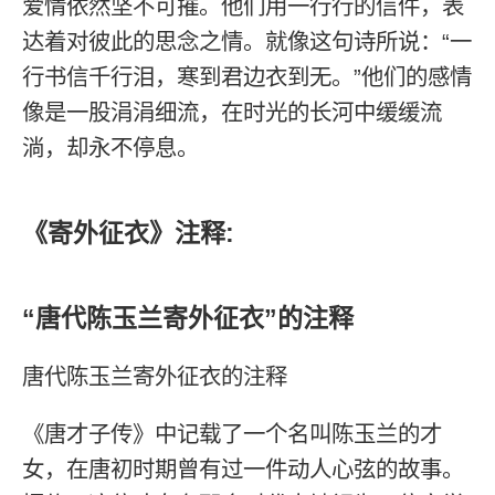
爱情依然坚不可摧。他们用一行行的信件，表
达着对彼此的思念之情。就像这句诗所说：“一
行书信千行泪，寒到君边衣到无。”他们的感情
像是一股涓涓细流，在时光的长河中缓缓流
淌，却永不停息。
《寄外征衣》注释:
“唐代陈玉兰寄外征衣”的注释
唐代陈玉兰寄外征衣的注释
《唐才子传》中记载了一个名叫陈玉兰的才
女，在唐初时期曾有过一件动人心弦的故事。