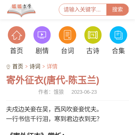
搜索
首页
剧情
台词
古诗
合集
首页
诗词
详情
寄外征衣(唐代-陈玉兰)
作者：饿狼
2023-06-23
夫戍边关妾在吴，西风吹妾妾忧夫。
一行书信千行泪，寒到君边衣到无？