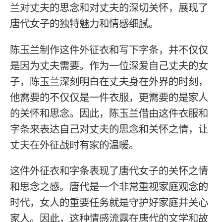
兰对丈夫的思念和对丈夫的深切关怀，展现了
唐代女子的独特魅力和情感细腻。
陈玉兰制作这件外征衣和写下字条，并不仅仅
是因为丈夫需要。作为一位深爱自己丈夫的女
子，陈玉兰深刻明白在丈夫身在外界的时刻，
他需要的不仅仅是一件衣服，更需要的是家人
的关怀和思念。因此，陈玉兰借由这件衣服和
字条来表达自己对丈夫的思念和关怀之情，让
丈夫在外征战时有家的温暖。
这件外征衣和字条表现了唐代女子的关怀之情
和思念之感。唐代是一个非常重视家庭观念的
时代，女人的重要任务就是守护好家庭并关心
家人。因此，这种情感流露在唐代的文学和故