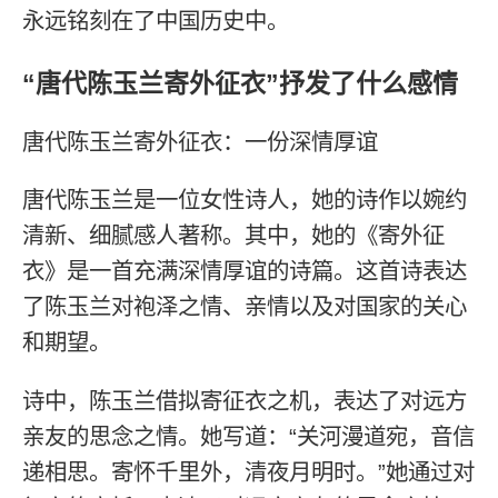
永远铭刻在了中国历史中。
“唐代陈玉兰寄外征衣”抒发了什么感情
唐代陈玉兰寄外征衣：一份深情厚谊
唐代陈玉兰是一位女性诗人，她的诗作以婉约
清新、细腻感人著称。其中，她的《寄外征
衣》是一首充满深情厚谊的诗篇。这首诗表达
了陈玉兰对袍泽之情、亲情以及对国家的关心
和期望。
诗中，陈玉兰借拟寄征衣之机，表达了对远方
亲友的思念之情。她写道：“关河漫道宛，音信
递相思。寄怀千里外，清夜月明时。”她通过对