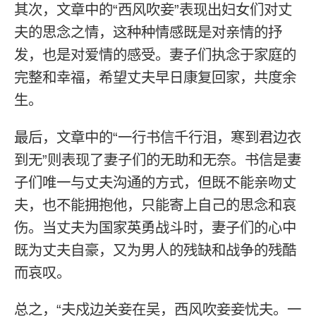
其次，文章中的“西风吹妾”表现出妇女们对丈
夫的思念之情，这种种情感既是对亲情的抒
发，也是对爱情的感受。妻子们执念于家庭的
完整和幸福，希望丈夫早日康复回家，共度余
生。
最后，文章中的“一行书信千行泪，寒到君边衣
到无”则表现了妻子们的无助和无奈。书信是妻
子们唯一与丈夫沟通的方式，但既不能亲吻丈
夫，也不能拥抱他，只能寄上自己的思念和哀
伤。当丈夫为国家英勇战斗时，妻子们的心中
既为丈夫自豪，又为男人的残缺和战争的残酷
而哀叹。
总之，“夫戍边关妾在吴，西风吹妾妾忧夫。一