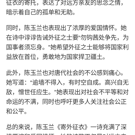
征衣的寄托，表达了对远方亲友的思念之情，
暗示着自己的孤单和无助。
同时，陈玉兰也表现出了浓厚的爱国情怀。她
在诗中谆谆告诫外征之士要“勿钩茜处争先，为
国事者须忘身。”她希望外征之士能够将国家利
益放在首位，勇敢地为国家捍卫疆土。
此外，陈玉兰也对唐代社会的不公感到痛心。
她写道：“逾墙不得入，有时空自成。高兴自无
敌，憎世任应生。”她表现出对社会不平等和对
命运的不满，同时也呼吁更多人关注社会公正
和公平。
总的来说，陈玉兰《寄外征衣》一诗充满了深