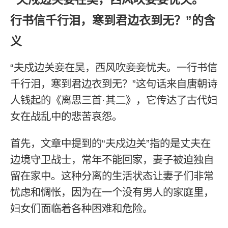
行书信千行泪，寒到君边衣到无？”的含
义
“夫戍边关妾在吴，西风吹妾妾忧夫。一行书信
千行泪，寒到君边衣到无？”这句话来自唐朝诗
人钱起的《离思三首·其二》，它传达了古代妇
女在战乱中的悲苦哀怨。
首先，文章中提到的“夫戍边关”指的是丈夫在
边境守卫战士，常年不能回家，妻子被迫独自
留在家中。这种分离的生活状态让妻子们非常
忧虑和惆怅，因为在一个没有男人的家庭里，
妇女们面临着各种困难和危险。