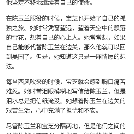
他坚定不移地继续着自己的使命。
在陈玉兰服役的时候，宝芝也开始了自己的孤
独之旅。她时常凭窗望远，望着天空中的飘落
的雪花，想着自己的心上人。她常常想，如果
自己能够代替陈玉兰在边关，那么他就可以回
到吴国了。但是，她知道这只是一厢情愿的想
法。
每当西风吹来的时候，宝芝就会感到胸口痛苦
难忍。她时常泪眼模糊地写信给陈玉兰，但是
泪水总是把信纸淹没。她想着陈玉兰在边关的
艰苦生活，心中充满了担忧和不安。
尽管陈玉兰和宝芝分隔两地，但是他们之间的