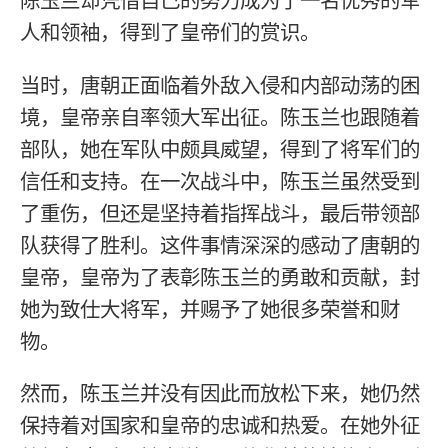
陈玉兰却凭借自己的努力成为了一名优秀的军
人和领袖，得到了皇帝们的赏识。
当时，唐朝正面临着外敌入侵和内部动荡的困
境，皇帝亲自率领大军出征。陈玉兰也跟随着
部队，她在军队中颇具威望，得到了将军们的
信任和支持。在一次战斗中，陈玉兰虽然受到
了重伤，但还是坚持着指挥战斗，最后带领部
队获得了胜利。这件事情深深的感动了唐朝的
皇帝，皇帝为了表彰陈玉兰的勇敢和贡献，封
她为致仕大将军，并赐予了她很多荣誉和财
物。
然而，陈玉兰并没有因此而放松下来，她仍然
保持着对国家和皇帝的忠诚和热爱。在她外征