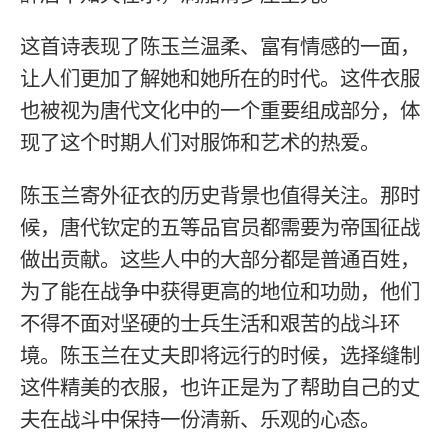
这首诗表现了陈玉兰温柔、富有情感的一面，
让人们更加了解她和她所在的时代。这件衣服
也被视为唐代文化中的一个重要组成部分，体
现了这个时期人们对服饰和艺术的热爱。
陈玉兰寄外征衣的历史背景也值得关注。那时
候，唐代钦定的五等品官员都需要为帝国征战
做出贡献。这些人中的大部分都是普通百姓，
为了能在战争中获得更高的地位和功勋，他们
不得不面对坚硬的士兵生活和艰苦的战斗环
境。陈玉兰在丈夫即将远行的时候，选择缝制
这件精美的衣服，也许正是为了帮助自己的丈
夫在战斗中保持一份清新、乐观的心态。