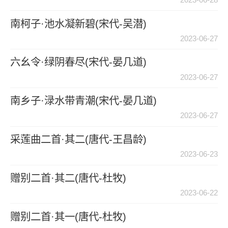
南柯子·池水凝新碧(宋代-吴潜)
2023-06-27
六幺令·绿阴春尽(宋代-晏几道)
2023-06-27
南乡子·渌水带青潮(宋代-晏几道)
2023-06-27
采莲曲二首·其二(唐代-王昌龄)
2023-06-23
赠别二首·其二(唐代-杜牧)
2023-06-22
赠别二首·其一(唐代-杜牧)