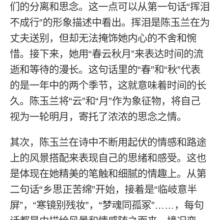
们的分离和思念。这一点可以从第一句话“挥泪
不成行”的形象描述中看出。挥泪是陈玉兰在为
丈夫送别，但却无法掩饰她内心的不舍和惋
惜。接下来，她用“春云秋月”来表达时间的流
逝和等待的漫长。这句话里的“春”和“秋”代表
的是一年中的两个季节，这就意味着时间的长
久。陈玉兰将“云”和“月”作为象征物，将自己
视为一轮明月，寄托了浓浓的思念之情。
其次，陈玉兰在诗中不断用起伏的情感和路途
上的风景搭配来表现自己的思绪和感受。这也
是体现在她精美的笔触和细腻的情趣上。从第
二句话“乡思正苦绵”开始，接着是“临岐意半
屏”，“寒镜别残妆”，“梦魂同孤冢”……，每句