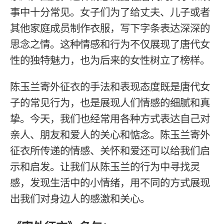
事中十分常见。女子们为了给丈夫、儿子或者
其他家庭成员制作衣服，写下字条表达深深的
思念之情。这种情感和行为不仅展现了唐代女
性的独特魅力，也为后来的女性树立了榜样。
陈玉兰寄外征衣的手法和表现态度既是唐代女
子的常见行为，也是展现人们情感的细腻和真
挚。今天，我们也经常用各种方式表达自己对
亲人、朋友和爱人的关心和惦念。陈玉兰寄外
征衣所传递的情感、关怀和爱还可以给我们启
示和启发。让我们从陈玉兰的行为中寻找灵
感，发现生活中的小情绪，用不同的方式展现
出我们对身边人的感激和关心。