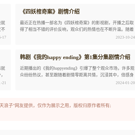
《四妖棺奇案》剧情介绍
段就
最近正在热播一部名为《四妖棺奇案》的影视剧，开播之后取
度不
得了相当不错的评价反响，观众们的热情也在不断升温。随着
热播度的提高，各大网络平台上，对该剧的热议 ...
5-17
2023-10-24
韩剧《我的happy ending》第1集分集剧情介绍
际就
近期播出的《我的happyending》引爆了整个观众市场，许多观
分，
众纷纷热议，甚至跟随着剧情零距离共情，沉浸其中，倍感身
临其境。毋庸置疑，韩剧《我的happyending》 ...
1-21
2024-01-20
逆天浪子"网友提供，仅作为展示之用，版权归原作者所有;
。