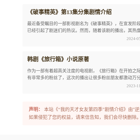
《破事精英》第13集分集剧情介绍
最近备受瞩目的一部影视剧名为《破事精英》，在宣发阶
已经引起了剧迷们的热议。然而，随着该剧的播出，其热
仅未减弱反而持续攀升，这也充分证明了观众们 ...
2024-0
韩剧《旅行箱》小说原著
作为一部有着超高关注度的电视剧，《旅行箱》在开拍之
有非常多的粉丝了，这次的播出让很多粉丝朋友都激动万
同时他们对韩剧《旅行箱》小说原著也非常好奇 ...
2023-1
声明：
本站《“我的天才女友第四季”剧情介绍》由"
如果侵犯了您的权益，请来信告知，我们会尽快删除