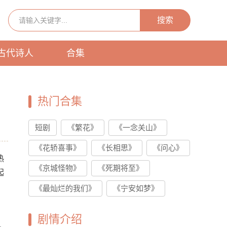
搜索
古代诗人
合集
热门合集
短剧
《繁花》
《一念关山》
《花轿喜事》
《长相思》
《问心》
热
《京城怪物》
《死期将至》
起
《最灿烂的我们》
《宁安如梦》
剧情介绍
o、