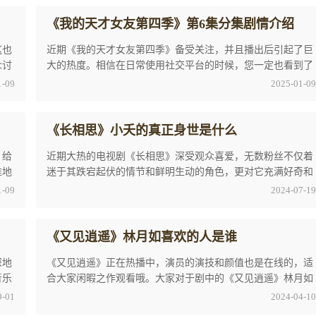
《我的天才女友第四季》第6集分集剧情介绍
这也
近期《我的天才女友第四季》备受关注，并且播出后引起了巨
众讨
大的热度。相信在日常使用社交平台的时候，您一定也看到了
很多与这部剧相关的资讯和剧情分析。因此，为 ...
1-09
2025-01-09
《长相思》小夭的真正身世是什么
》给
近期大热的电视剧《长相思》深受观众喜爱，无数粉丝不仅着
准地
迷于其跌宕起伏的情节和鲜明生动的角色，更对它充满好奇和
兴奋。其中《长相思》小夭的真正身世是什么是 ...
1-09
2024-07-19
《又见逍遥》林月如喜欢的人是谁
深地
《又见逍遥》正在热播中，演员的演技和颜值也是在线的，适
音乐
合大家闲暇之作观看哦。大家对于剧中的《又见逍遥》林月如
喜欢的人是谁讨论度也是非常的高，今天小编就 ...
9-01
2024-04-10