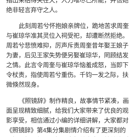
指出荣枯得失在天，人力唯尽己所能，并信她
绝非轻言弃守之人。
此刻周若兮怀抱娘亲牌位，跪地苦求周奎
与崔琼华准其灵位入祠受祀，却遭断然拒绝。
周若兮悲愤难抑，厉声斥责周奎昔年娶王娘子
为妻，后见王家失势便另娶崔琼华，罔顾结发
之情。此言令周奎与崔琼华恼羞成怒，当即下
令杖责，指使周若兮重伤。千钧一发之际，扶
微倏然现身。
《照镜辞》制作精良，故事情节紧凑，画
面呈现精致细腻，给我们大家带来了优良的观
影享受，相信通过小编的详细讲解，大家都对
《照镜辞》第4集分集剧情介绍有了更深刻的