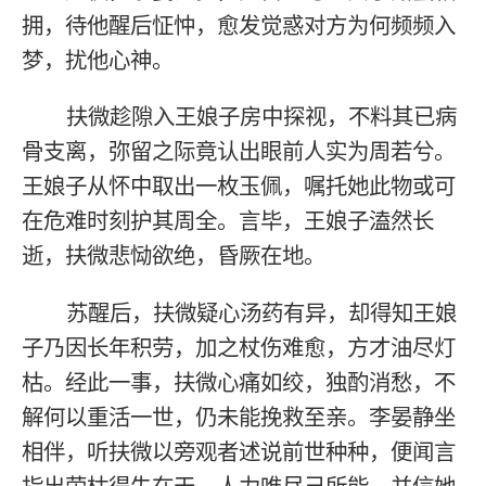
拥，待他醒后怔忡，愈发觉惑对方为何频频入
梦，扰他心神。
扶微趁隙入王娘子房中探视，不料其已病
骨支离，弥留之际竟认出眼前人实为周若兮。
王娘子从怀中取出一枚玉佩，嘱托她此物或可
在危难时刻护其周全。言毕，王娘子溘然长
逝，扶微悲恸欲绝，昏厥在地。
苏醒后，扶微疑心汤药有异，却得知王娘
子乃因长年积劳，加之杖伤难愈，方才油尽灯
枯。经此一事，扶微心痛如绞，独酌消愁，不
解何以重活一世，仍未能挽救至亲。李晏静坐
相伴，听扶微以旁观者述说前世种种，便闻言