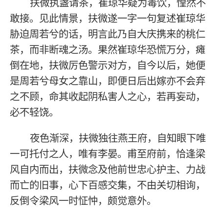
扶微执盏请茶，崔琼华疑为毒饮，惶然不
敢接。见此情景，扶微遂一字一句复述崔琼华
胁迫周若兮的话，明言此乃自大庆携来的桃仁
茶，而非断魂之汤。果然崔琼华恐慌万分，瘫
倒在地，扶微厉色警示对方，自今以后，她便
是周若兮母女之靠山，即便日后出嫁亦不会弃
之不顾，命其收起阴私害人之心，若再妄动，
必不轻饶。
夜色渐深，扶微独往燕王府，自知眼下唯
一可托付之人，唯有李晏。甫至府前，恰逢梁
风自内而出，扶微念及他前世忠心护主、力战
而亡的旧事，心下百感交集，不由关切相询，
反倒令梁风一时怔忡，颇觉意外。