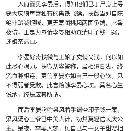
入府面见李晏后，得知他们已于尸身上寻
获大庆狼隼营独有的黑铁飞镖，扶微当即自陈
绝非贼喊捉贼，更无意图挑起两国争端，此番
夜访，正是为恳请李晏相助查清印子钱一案，
还娘亲清白。
李晏好奇扶微与王娘子交情尚浅，何以如
此尽心竭力。扶微从容答称，虽相识日浅，终
究血脉相连，更信李晏亦如自己一般心软，见
不得弱者受欺。此言恰触李晏心坎，莫名心生
悦纳，终是应其所请。
而后李晏吩咐梁风着手调查印子钱一案，
梁风疑心王爷已中美人计，劝其莫轻信大庆公
主。是夜，李晏入梦，见自己与一女子甜蜜相