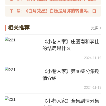
瑜和龙鱼公主什么关系？
《白月梵星》白烁是月弥的转世吗，白
下一篇：
烁和梵樾的前世今生
相关推荐
更多
《小巷人家》庄图南和李佳
的结局是什么
2024-11-19
《小巷人家》第40集分集剧
情介绍
2024-11-19
《小巷人家》全集剧情分集