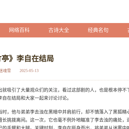
网络百科
古诗大全
经典名句
竹亭》李自在结局
迷魂雪
2025-05-13
出就吸引了大量观众们的关注，看过这部剧的人，也是根本停不
李自在结局和大家一起来讨论讨论。
。当时，他与弟弟李去浊在黑暗中并肩前行，却不慎落入了黑狐精
擅长挑拨离间。这一次，它也毫不例外地瞄准了李去浊的痛处，
己的手臂和大腿。关键时刻，李自在挺身而出，将弟弟从迷雾中