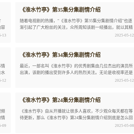
《淮水竹亭》第35集分集剧情介绍
竹
随着电视剧的热播，“《淮水竹亭》第35集分集剧情介绍”也逐
内容
渐引起了广大粉丝的关注，众所周知该剧一经播出，就以其精
彩的剧情，精良的制作，精心的演绎，受到了 ...
5-13
2025-05-12
《淮水竹亭》第34集分集剧情介绍
事情
最近，一部名叫《淮水竹亭》的优秀剧集由几位杰出的演员所
淮水
出演，该剧的播出受到许多人的热烈关注。无论是收视率还是
热度都非常高。就最近关于《淮水竹亭》第34集 ...
5-12
2025-05-12
《淮水竹亭》第24集分集剧情介绍
视频
《淮水竹亭》自从开播就让很多人喜欢，不少观众每天都在等
的情
待更新，那么《淮水竹亭》第24集分集剧情介绍到底是怎么回
事呢？想要了解《淮水竹亭》第24集分集剧情介 ...
5-09
2025-05-08