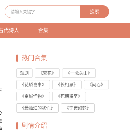
搜索
古代诗人
合集
热门合集
短剧
《繁花》
《一念关山》
《花轿喜事》
《长相思》
《问心》
下
《京城怪物》
《死期将至》
《最灿烂的我们》
《宁安如梦》
心
逐
剧情介绍
唤