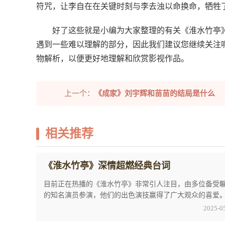
符咒，让李自在在关键时刻与李去浊以命换命，牺牲
好了这些就是小编为大家整理的有关《淮水竹亭
遇到一些难以理解的部分，因此我们建议您继续关注
物解析，以便更好地理解和欣赏影视作品。
上一个：
《成家》刘宇辉和苗苗的结局是什么
相关推荐
《淮水竹亭》深情超燃经典台词
目前正在热播的《淮水竹亭》非常引人注目，由多位备受
的知名演员参演，他们的出色演技赢得了广大观众的喜爱
时，《淮水竹亭》中的剧情和人物设定也被观众 ...
2025-0