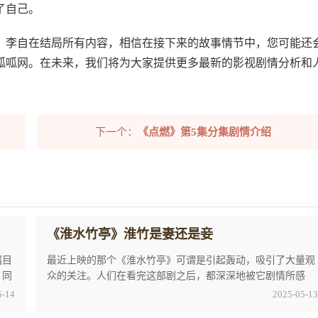
了自己。
》李自在结局所有内容，相信在接下来的故事情节中，您可能还
呱呱网。在未来，我们将为大家提供更多最新的影视剧情分析和
下一个：
《点燃》第5集分集剧情介绍
《淮水竹亭》淮竹是妻还是妾
瞩目
最近上映的那个《淮水竹亭》可谓是引起轰动，吸引了大量观
。同
众的关注。人们在看完这部剧之后，都深深地被它剧情所感
染。因此，这部电视剧也引发了广泛的讨论，很多 ...
5-14
2025-05-13