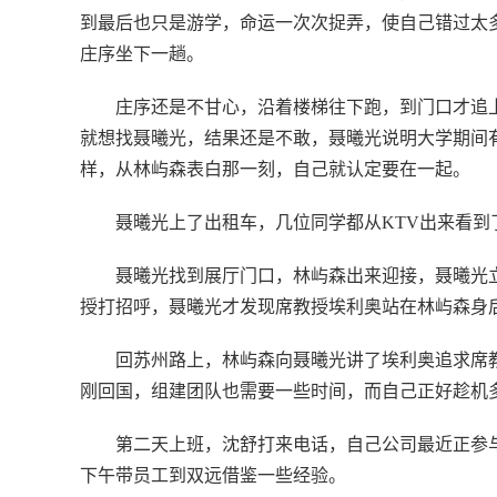
到最后也只是游学，命运一次次捉弄，使自己错过太
庄序坐下一趟。
庄序还是不甘心，沿着楼梯往下跑，到门口才追
就想找聂曦光，结果还是不敢，聂曦光说明大学期间
样，从林屿森表白那一刻，自己就认定要在一起。
聂曦光上了出租车，几位同学都从KTV出来看
聂曦光找到展厅门口，林屿森出来迎接，聂曦光
授打招呼，聂曦光才发现席教授埃利奥站在林屿森身
回苏州路上，林屿森向聂曦光讲了埃利奥追求席
刚回国，组建团队也需要一些时间，而自己正好趁机
第二天上班，沈舒打来电话，自己公司最近正参
下午带员工到双远借鉴一些经验。