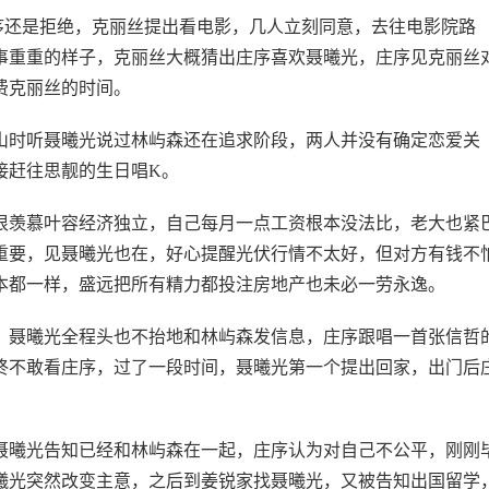
序还是拒绝，克丽丝提出看电影，几人立刻同意，去往电影院路
事重重的样子，克丽丝大概猜出庄序喜欢聂曦光，庄序见克丽丝
费克丽丝的时间。
山时听聂曦光说过林屿森还在追求阶段，两人并没有确定恋爱关
接赶往思靓的生日唱K。
很羡慕叶容经济独立，自己每月一点工资根本没法比，老大也紧
重要，见聂曦光也在，好心提醒光伏行情不太好，但对方有钱不
本都一样，盛远把所有精力都投注房地产也未必一劳永逸。
，聂曦光全程头也不抬地和林屿森发信息，庄序跟唱一首张信哲
终不敢看庄序，过了一段时间，聂曦光第一个提出回家，出门后
聂曦光告知已经和林屿森在一起，庄序认为对自己不公平，刚刚
曦光突然改变主意，之后到姜锐家找聂曦光，又被告知出国留学