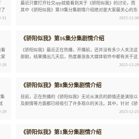
下
最近只要打开社交app就能看到关于《骄阳似我》的讨论，而
要了
其中《骄阳似我》第18集分集剧情介绍绝对是大家最关心的东
西，今天小编就和大家一起探讨一下关于《骄阳 ...
2-31
2025-12-30
《骄阳似我》第16集分集剧情介绍
能看
《骄阳似我》最近正在热播，开播前，还并没有多少人关注这
大家
部剧，结果播出几天后，热度暴涨各大媒体软件中都有关于这
部剧的资讯内容，特别是《骄阳似我》第16集分 ...
2-29
2025-12-29
《骄阳似我》第8集分集剧情介绍
分集
目前，正在热播的《骄阳似我》无论从演员的颜值还是演技以
就
及剧情等方面都已经吸引了许多观众的关注。其中，针对《骄
阳似我》第8集分集剧情介绍的讨论也是一直不 ...
2-29
2025-12-25
《骄阳似我》第1集分集剧情介绍