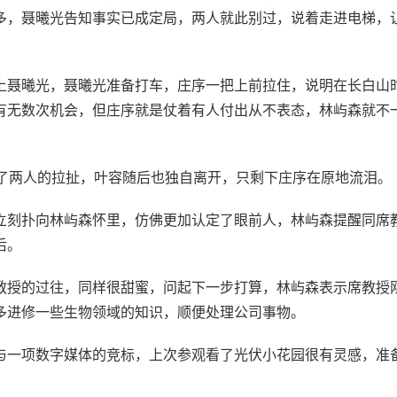
多，聂曦光告知事实已成定局，两人就此别过，说着走进电梯，
上聂曦光，聂曦光准备打车，庄序一把上前拉住，说明在长白山
有无数次机会，但庄序就是仗着有人付出从不表态，林屿森就不
到了两人的拉扯，叶容随后也独自离开，只剩下庄序在原地流泪。
立刻扑向林屿森怀里，仿佛更加认定了眼前人，林屿森提醒同席
后。
教授的过往，同样很甜蜜，问起下一步打算，林屿森表示席教授
多进修一些生物领域的知识，顺便处理公司事物。
与一项数字媒体的竞标，上次参观看了光伏小花园很有灵感，准