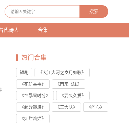
搜索
古代诗人
合集
热门合集
短剧
《大江大河之岁月如歌》
《花轿喜事》
《南来北往》
种
《在暴雪时分》
《要久久爱》
《超异能族》
《三大队》
《问心》
《灿烂灿烂》