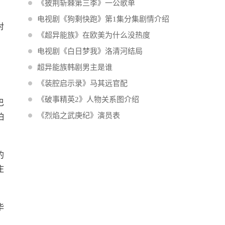
《披荆斩棘第三季》一公歌单
电视剧《狗剩快跑》第1集分集剧情介绍
对
《超异能族》在欧美为什么没热度
电视剧《白日梦我》洛清河结局
超异能族韩剧男主是谁
《装腔启示录》马其远官配
《破事精英2》人物关系图介绍
巴
《烈焰之武庚纪》演员表
怕
的
庄
毕
，