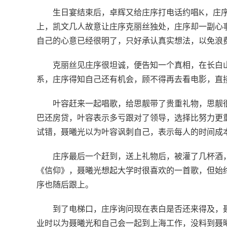
生日宴结束后，卓辉又给庄序打电话约唱K，庄
上，凯文几人故意让庄序克丽丝独处，庄序却一副心
自己的心意已经很明了，只好承认真实想法，以免浪
克丽丝见庄序很坦诚，便告知一个真相，在长白
系，庄序得知自己还有机会，顾不得再去看电影，直
叶容赶来一起唱歌，给思靓带了贵重礼物，思靓
巴还房贷，叶容表示多亏跟对了领导，选择比努力更
试错，聂曦光以为叶容讽刺自己，表示每人的时间成
庄序最后一个赶到，送上礼物后，被灌了几杯酒
《信仰》，聂曦光想起大学时很喜欢的一首歌，但始
序也随后跟上。
到了电梯口，庄序询问现在表白是否还来得及，
业时以为聂曦光和自己会一起到上海工作，没料到聂