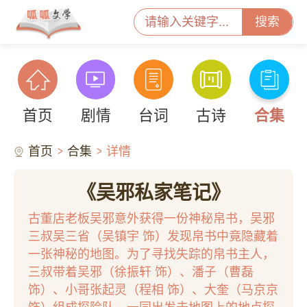
搜索
首页
剧情
台词
古诗
合集
首页
合集
详情
《吴邪私家笔记》
古董店老板吴邪意外获得一份神秘帛书，吴邪
三叔吴三省（吴镇宇 饰）发现帛书中竟隐藏着
一张神秘的地图。为了寻找失踪的帛书主人，
三叔带着吴邪（徐振轩 饰）、潘子（曹磊
饰）、小哥张起灵（程相 饰）、大奎（马京京