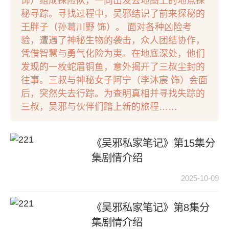
饰）组成探险队，一同出发去地图上的地点探
秘寻踪。寻找过程中，吴邪结识了前来探秘的
王胖子（孙葛川野 饰）。 面对各种凶险考
验，遭遇了神秘生物的袭击，众人团结协作，
凭借智慧与勇气化险为夷。在地底深处，他们
发现的一枚蛇眉铜鱼，意外揭开了三叔尘封的
往事。三叔与神秘女子阿宁（李沐宸 饰）会面
后，突然失去行踪。为查明真相并寻找失踪的
三叔，吴邪与伙伴们踏上新的旅程……
《吴邪私家笔记》第15集分
集剧情介绍
2025-10-09
《吴邪私家笔记》第8集分
集剧情介绍